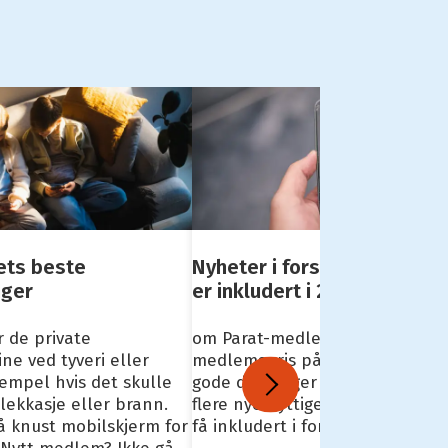
ets beste
Nyheter i forsikringene- e
nger
er inkludert i 2024
 de private
om Parat-medlem får du alltid
ne ved tyveri eller
medlemspris på forsikringer og
empel hvis det skulle
gode dekninger i Gjensidige. Nå
ekkasje eller brann.
flere nye nyttige tjenester som
å knust mobilskjerm for
få inkludert i forsikringene.