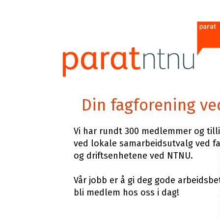
Forsiden
Din fagforening v
Siste nytt
Om Parat NTNU
Lønn
-
Styret
Nyttige linke
Vi har rundt 300 medlemmer og till
Tillitsvalgte
Arbeidsrett
ved lokale samarbeidsutvalg ved f
paratntnu
Vedtekter
og driftsenhetene ved NTNU.
Nyheter
Kontakt oss
Vår jobb er å gi deg gode arbeidsbe
Gå til parat.com
bli medlem hos oss i dag!