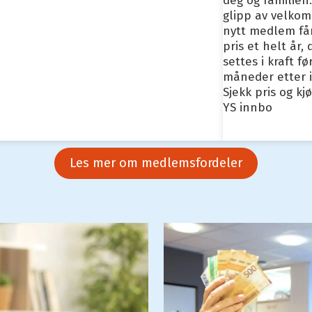
deg og familien
glipp av velkom
nytt medlem får
pris et helt år,
settes i kraft fø
måneder etter i
Sjekk pris og kj
YS innbo
Les mer om medlemsfordeler