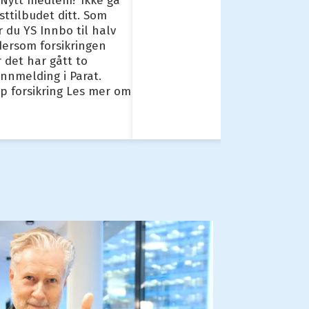
.Nytt medlem? Ikke gå
sttilbudet ditt. Som
 du YS Innbo til halv
 dersom forsikringen
r det har gått to
nnmelding i Parat.
øp forsikring Les mer om