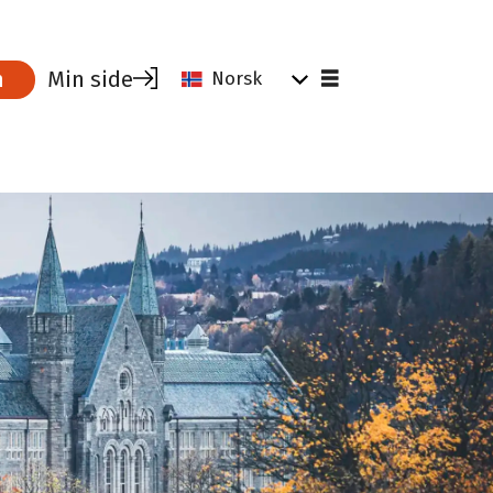
Min side
m
Norsk
som tillitsvalgt
Medlemskap
 hjelp for tillitsvalgte
Hvorfor være medlem?
Parat UNG - studenter
Bli medlem
Verv en kollega
Medlemsblad
Medlemsfordeler