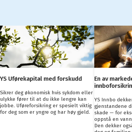
YS Uførekapital med forskudd
En av marked
innboforsikri
Sikrer deg økonomisk hvis sykdom eller
ulykke fører til at du ikke lengre kan
YS Innbo dekker
jobbe. Uføreforsikring er spesielt viktig
gjenstandene di
for deg som er yngre og har høy gjeld.
skade — for eks
oppstå en vannl
Den dekker ogs