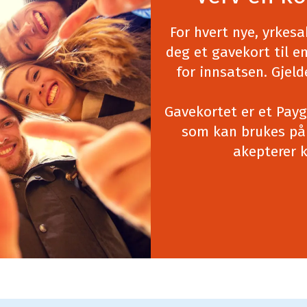
For hvert nye, yrkesa
deg et gavekort til e
for innsatsen. Gjel
Gavekortet er et Pay
som kan brukes på 
akepterer k