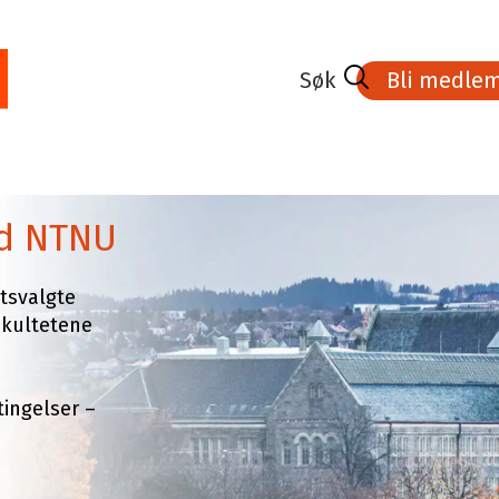
Bli medle
ed NTNU
Kurs og aktiviteter i Parat
Rollen 
r
Tillitsvalgtopplæring
Tips og
itsvalgte
slig kunnskapsdatabase (Compendia)
akultetene
tingelser –